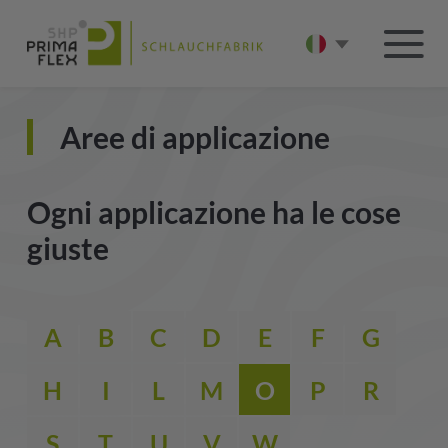
Aree di applicazione
Ogni applicazione ha le cose
giuste
A
B
C
D
E
F
G
H
I
L
M
O
P
R
S
T
U
V
W