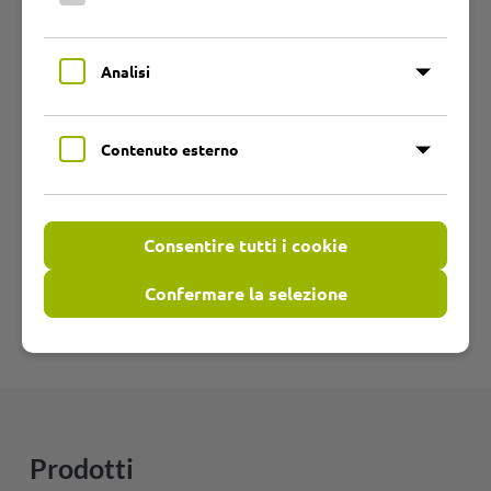
Per una consulenza personale o un'offerta
specifica, anche per le vostre esigenze individuali,
Analisi
cliccate sul pulsante di richiesta o chiamateci
all'indirizzo
+49 (0) 4504-804-0
- saremo lieti di ascoltarvi!
Contenuto esterno
MODULO DI RICHIESTA PRODOTTI
Consentire tutti i cookie
Confermare la selezione
Prodotti