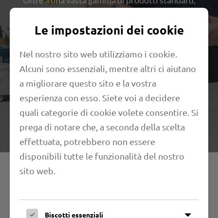
Oltre a una vasta gamma di prodotti standard,
realizziamo per i nostri clienti anche prodotti
speciali individuali e sistemi di tubi per tutti i
Le impostazioni dei cookie
settori di applicazione. Oltre 40 anni di esperienza
nello sviluppo e nella produzione di tubi tecnici
Nel nostro sito web utilizziamo i cookie.
sono semplicemente inestimabili.
Alcuni sono essenziali, mentre altri ci aiutano
a migliorare questo sito e la vostra
Sentitevi liberi di provarlo. Affrontiamo ogni
esperienza con esso. Siete voi a decidere
confronto.
quali categorie di cookie volete consentire. Si
prega di notare che, a seconda della scelta
effettuata, potrebbero non essere
disponibili tutte le funzionalità del nostro
Il vostro filo diretto con noi!
sito web.
Sul nostro sito web troverete una gran parte della
nostra gamma di prodotti chiaramente ordinata.
Biscotti essenziali