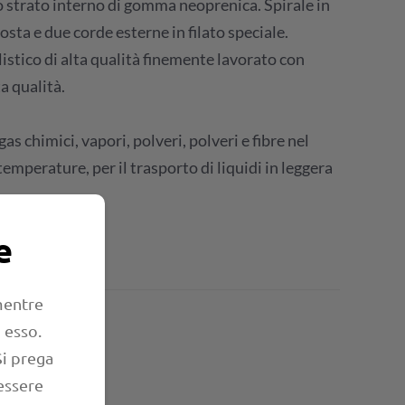
 strato interno di gomma neoprenica. Spirale in
osta e due corde esterne in filato speciale.
istico di alta qualità finemente lavorato con
a qualità.
gas chimici, vapori, polveri, polveri e fibre nel
mperature, per il trasporto di liquidi in leggera
e
 mentre
lo
 esso.
Si prega
essere