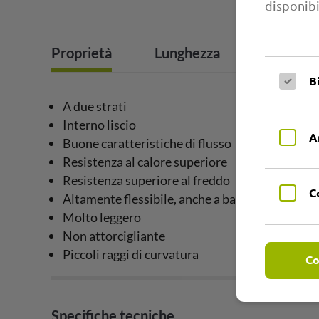
disponibi
Proprietà
Lunghezza
Campi di
B
A due strati
Interno liscio
A
Buone caratteristiche di flusso
Resistenza al calore superiore
Resistenza superiore al freddo
C
Altamente flessibile, anche a basse temperatu
Molto leggero
Non attorcigliante
Piccoli raggi di curvatura
Co
Specifiche tecniche