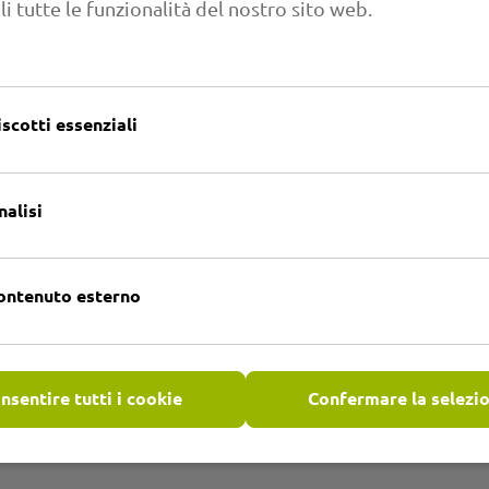
li tutte le funzionalità del nostro sito web.
 applicazione
Ulteriori informazioni
iscotti essenziali
nalisi
ontenuto esterno
re
nsentire tutti i cookie
Confermare la selezi