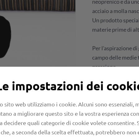
neoprenico e da uno
acciaio a molla nasc
Un prodotto special
materie prime di alt
Per l'aspirazione di 
campo delle medie te
pressione.
Le impostazioni dei cooki
Richiesta
o sito web utilizziamo i cookie. Alcuni sono essenziali,
Foglio di calco
aiutano a migliorare questo sito e la vostra esperienza con
 a decidere quali categorie di cookie volete consentire. 
 che, a seconda della scelta effettuata, potrebbero non 