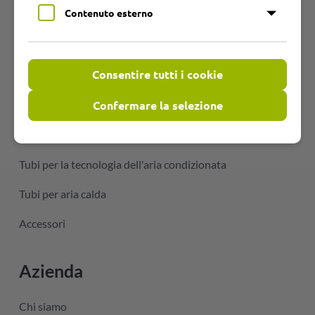
Prodotti
Contenuto esterno
Gruppi di prodotti
Consentire tutti i cookie
Tubi in PU resistenti all'abrasione
Confermare la selezione
Tubi flessibili in PVC
Tubi flessibili resistenti alle temperature
Tubi per la tecnologia dell'aria condizionata
Tubi per aria calda
Accessori
Azienda
Chi siamo