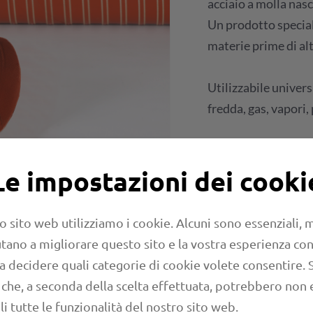
acciaio a molla nasc
Un prodotto speciali
materie prime di alt
Utilizzabile univer
fredda, gas, vapori, 
Richiesta
Le impostazioni dei cooki
Foglio di calco
o sito web utilizziamo i cookie. Alcuni sono essenziali,
aiutano a migliorare questo sito e la vostra esperienza con
 a decidere quali categorie di cookie volete consentire. 
 che, a seconda della scelta effettuata, potrebbero non 
li tutte le funzionalità del nostro sito web.