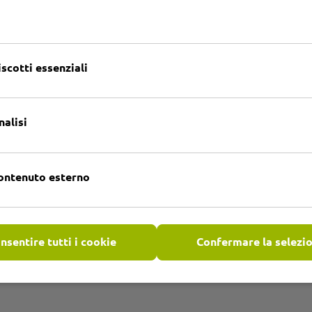
 applicazione
Ulteriori informazioni
iscotti essenziali
nalisi
re
ontenuto esterno
nsentire tutti i cookie
Confermare la selezi