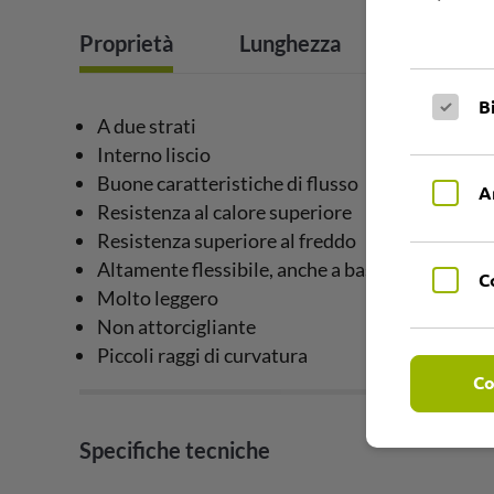
Proprietà
Lunghezza
Campi di
B
A due strati
Interno liscio
Buone caratteristiche di flusso
A
Resistenza al calore superiore
Resistenza superiore al freddo
Altamente flessibile, anche a basse temperatu
C
Molto leggero
Non attorcigliante
Piccoli raggi di curvatura
Co
Specifiche tecniche