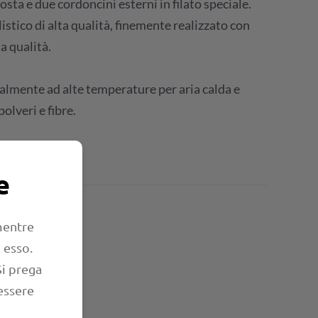
osta e due cordoncini esterni in filato speciale.
stico di alta qualità, finemente realizzato con
a qualità.
salmente ad alte temperature per aria calda e
polveri e fibre.
e
lo
 mentre
 esso.
Si prega
essere