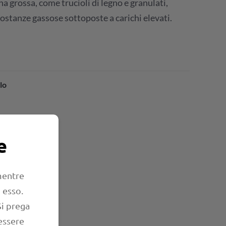
ana grossa, come trucioli di legno e granulati,
sostanze gassose sottoposte a carichi elevati.
lo
e
 mentre
 esso.
Si prega
essere