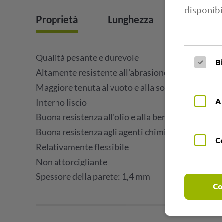
disponibi
Proprietà
Lunghezza
Campi di
Qualità pesante e durevole
B
Altamente resistente all'abrasione
Maggiore tenuta al vuoto e alla sovrapressione
A
Interno liscio
Buona resistenza all'olio e alla benzina
Buona resistenza agli agenti chimici
C
Relativamente flessibile
Non attorcigliante
Spessore della parete: 1,4 mm
Co